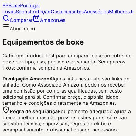
BP
Boxe
Portugal
Luvas
Sacos
Proteção
Casa
Iniciantes
Acessórios
Mulheres
Jo
Comparar
Amazon.es
Abrir menu
Equipamentos de boxe
Catalogo product-first para comparar equipamentos de
boxe por tipo, uso, publico e orcamento. Sem precos
fixos: confirma sempre na Amazon.es.
Divulgação Amazon
Alguns links neste site são links de
afiliado. Como Associado Amazon, podemos receber
uma comissão por compras qualificadas, sem custo
adicional para si.
Confirmar preço, disponibilidade,
tamanho e condições diretamente na Amazon.es.
Regra de segurança
Equipamento adequado ajuda a
treinar melhor, mas não previne lesões por si só e não
substitui técnica, supervisão, regras do clube e
acompanhamento profissional quando necessário.