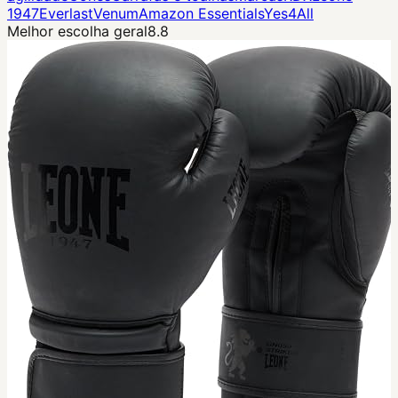
1947
Everlast
Venum
Amazon Essentials
Yes4All
Melhor escolha geral
8.8