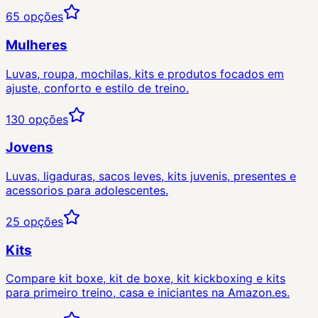
65
opções
Mulheres
Luvas, roupa, mochilas, kits e produtos focados em
ajuste, conforto e estilo de treino.
130
opções
Jovens
Luvas, ligaduras, sacos leves, kits juvenis, presentes e
acessorios para adolescentes.
25
opções
Kits
Compare kit boxe, kit de boxe, kit kickboxing e kits
para primeiro treino, casa e iniciantes na Amazon.es.