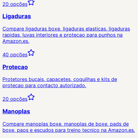
20
opções
Ligaduras
Compare ligaduras boxe, ligaduras elasticas, ligaduras
rapidas, luvas interiores e protecao para punhos na
Amazon.es.
40
opções
Protecao
Protetores bucais, capacetes, coquilhas e kits de
protecao para contacto autorizado.
20
opções
Manoplas
Compare manoplas boxe, manoplas de boxe, pads de
boxe, paos e escudos para treino tecnico na Amazon.es.