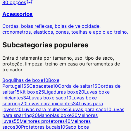
80
opções
Acessorios
Cordas, bolas reflexas, bolas de velocidade,
cronometros, elasticos, cones, toalhas e apoio ao treino.
Subcategorias populares
Entra diretamente por tamanho, uso, tipo de saco,
proteção, limpeza, treino em casa ou ferramentas de
treinador.
Boquilhas de boxe
10
Boxe
Portugal
155
Capacetes
10
Corda de saltar
15
Cordas de
saltar
15
Kit boxe
25
Ligaduras boxe
20
Luvas boxe
iniciantes
34
Luvas boxe saco
10
Luvas boxe
sparring
20
Luvas para iniciantes
34
Luvas para
jovens
10
Luvas para mulheres
5
Luvas para saco
10
Luvas
para sparring
20
Manoplas boxe
20
Melhores
luvas
55
Melhores protetores
40
Melhores
sacos
30
Protetores bucais
10
Saco boxe