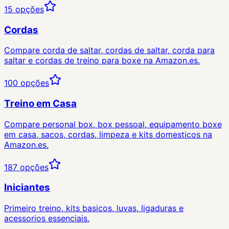
15
opções
Cordas
Compare corda de saltar, cordas de saltar, corda para
saltar e cordas de treino para boxe na Amazon.es.
100
opções
Treino em Casa
Compare personal box, box pessoal, equipamento boxe
em casa, sacos, cordas, limpeza e kits domesticos na
Amazon.es.
187
opções
Iniciantes
Primeiro treino, kits basicos, luvas, ligaduras e
acessorios essenciais.