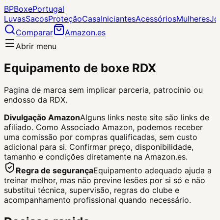
BP
Boxe
Portugal
Luvas
Sacos
Proteção
Casa
Iniciantes
Acessórios
Mulheres
Jo
Comparar
Amazon.es
Abrir menu
Equipamento de boxe RDX
Pagina de marca sem implicar parceria, patrocinio ou
endosso da RDX.
Divulgação Amazon
Alguns links neste site são links de
afiliado. Como Associado Amazon, podemos receber
uma comissão por compras qualificadas, sem custo
adicional para si.
Confirmar preço, disponibilidade,
tamanho e condições diretamente na Amazon.es.
Regra de segurança
Equipamento adequado ajuda a
treinar melhor, mas não previne lesões por si só e não
substitui técnica, supervisão, regras do clube e
acompanhamento profissional quando necessário.