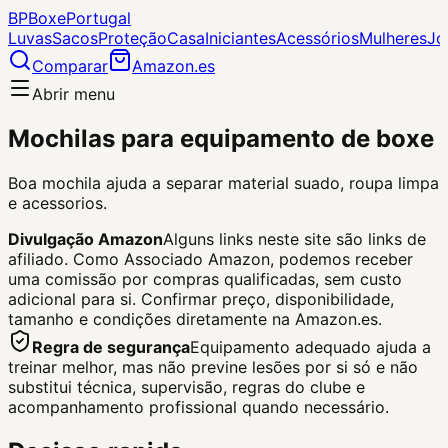
BP
Boxe
Portugal
Luvas
Sacos
Proteção
Casa
Iniciantes
Acessórios
Mulheres
Jo
Comparar
Amazon.es
Abrir menu
Mochilas para equipamento de boxe
Boa mochila ajuda a separar material suado, roupa limpa
e acessorios.
Divulgação Amazon
Alguns links neste site são links de
afiliado. Como Associado Amazon, podemos receber
uma comissão por compras qualificadas, sem custo
adicional para si.
Confirmar preço, disponibilidade,
tamanho e condições diretamente na Amazon.es.
Regra de segurança
Equipamento adequado ajuda a
treinar melhor, mas não previne lesões por si só e não
substitui técnica, supervisão, regras do clube e
acompanhamento profissional quando necessário.