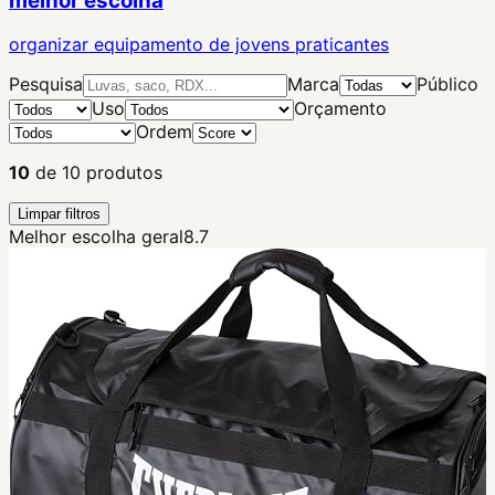
melhor escolha
organizar equipamento de jovens praticantes
Pesquisa
Marca
Público
Uso
Orçamento
Ordem
10
de
10
produtos
Limpar filtros
Melhor escolha geral
8.7