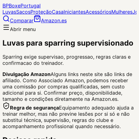
BP
Boxe
Portugal
Luvas
Sacos
Proteção
Casa
Iniciantes
Acessórios
Mulheres
Jo
Comparar
Amazon.es
Abrir menu
Luvas para sparring supervisionado
Sparring exige supervisao, progressao, regras claras e
confirmacao do treinador.
Divulgação Amazon
Alguns links neste site são links de
afiliado. Como Associado Amazon, podemos receber
uma comissão por compras qualificadas, sem custo
adicional para si.
Confirmar preço, disponibilidade,
tamanho e condições diretamente na Amazon.es.
Regra de segurança
Equipamento adequado ajuda a
treinar melhor, mas não previne lesões por si só e não
substitui técnica, supervisão, regras do clube e
acompanhamento profissional quando necessário.