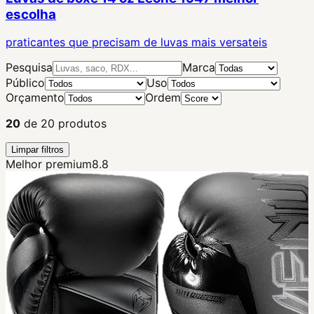
escolha
praticantes que precisam de luvas mais versateis
Pesquisa
Marca
Público
Uso
Orçamento
Ordem
20
de
20
produtos
Limpar filtros
Melhor premium
8.8