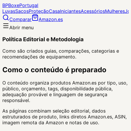
BP
Boxe
Portugal
Luvas
Sacos
Proteção
Casa
Iniciantes
Acessórios
Mulheres
Jo
Comparar
Amazon.es
Abrir menu
Política Editorial e Metodologia
Como são criados guias, comparações, categorias e
recomendações de equipamento.
Como o conteúdo é preparado
O conteúdo organiza produtos Amazon.es por tipo, uso,
público, orçamento, tags, disponibilidade pública,
adequação provável e linguagem de segurança
responsável.
As páginas combinam seleção editorial, dados
estruturados de produto, links diretos Amazon.es, ASIN,
imagem remota da Amazon e notas de uso.