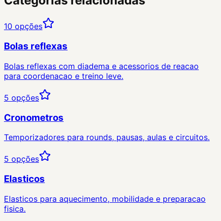
Categorias relacionadas
10
opções
Bolas reflexas
Bolas reflexas com diadema e acessorios de reacao
para coordenacao e treino leve.
5
opções
Cronometros
Temporizadores para rounds, pausas, aulas e circuitos.
5
opções
Elasticos
Elasticos para aquecimento, mobilidade e preparacao
fisica.