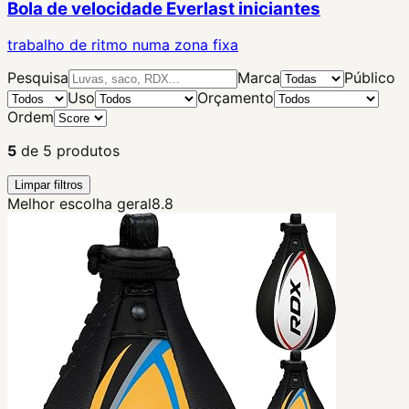
Bola de velocidade Everlast iniciantes
trabalho de ritmo numa zona fixa
Pesquisa
Marca
Público
Uso
Orçamento
Ordem
5
de
5
produtos
Limpar filtros
Melhor escolha geral
8.8