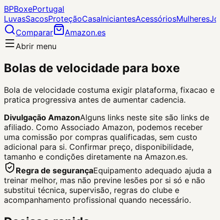
BP
Boxe
Portugal
Luvas
Sacos
Proteção
Casa
Iniciantes
Acessórios
Mulheres
Jo
Comparar
Amazon.es
Abrir menu
Bolas de velocidade para boxe
Bola de velocidade costuma exigir plataforma, fixacao e
pratica progressiva antes de aumentar cadencia.
Divulgação Amazon
Alguns links neste site são links de
afiliado. Como Associado Amazon, podemos receber
uma comissão por compras qualificadas, sem custo
adicional para si.
Confirmar preço, disponibilidade,
tamanho e condições diretamente na Amazon.es.
Regra de segurança
Equipamento adequado ajuda a
treinar melhor, mas não previne lesões por si só e não
substitui técnica, supervisão, regras do clube e
acompanhamento profissional quando necessário.