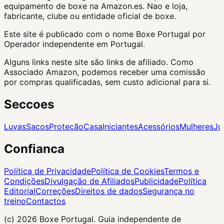
equipamento de boxe na Amazon.es. Nao e loja,
fabricante, clube ou entidade oficial de boxe.
Este site é publicado com o nome Boxe Portugal por
Operador independente em Portugal.
Alguns links neste site são links de afiliado. Como
Associado Amazon, podemos receber uma comissão
por compras qualificadas, sem custo adicional para si.
Seccoes
Luvas
Sacos
Proteção
Casa
Iniciantes
Acessórios
Mulheres
Jo
Confianca
Política de Privacidade
Política de Cookies
Termos e
Condições
Divulgação de Afiliados
Publicidade
Política
Editorial
Correções
Direitos de dados
Segurança no
treino
Contactos
(c) 2026
Boxe Portugal
. Guia independente de