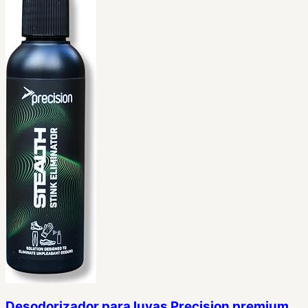
Desodorizador para luvas Precision premium