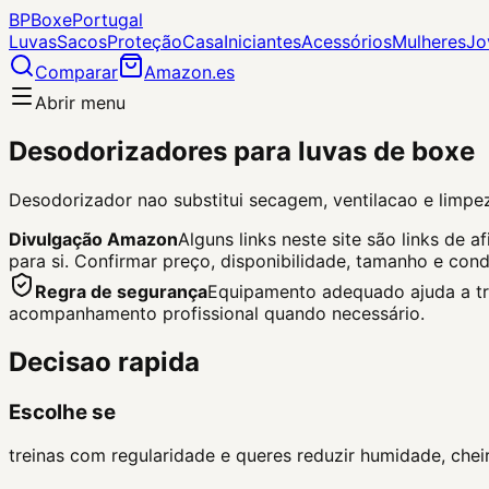
BP
Boxe
Portugal
Luvas
Sacos
Proteção
Casa
Iniciantes
Acessórios
Mulheres
Jo
Comparar
Amazon.es
Abrir menu
Desodorizadores para luvas de boxe
Desodorizador nao substitui secagem, ventilacao e limpez
Divulgação Amazon
Alguns links neste site são links d
para si.
Confirmar preço, disponibilidade, tamanho e con
Regra de segurança
Equipamento adequado ajuda a trei
acompanhamento profissional quando necessário.
Decisao rapida
Escolhe se
treinas com regularidade e queres reduzir humidade, chei