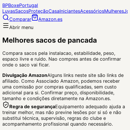
BP
Boxe
Portugal
Luvas
Sacos
Proteção
Casa
Iniciantes
Acessórios
Mulheres
Jo
Comparar
Amazon.es
Abrir menu
Melhores sacos de pancada
Compara sacos pela instalacao, estabilidade, peso,
espaco livre e ruido. Nao compres antes de confirmar
onde o saco vai ficar.
Divulgação Amazon
Alguns links neste site são links de
afiliado. Como Associado Amazon, podemos receber
uma comissão por compras qualificadas, sem custo
adicional para si.
Confirmar preço, disponibilidade,
tamanho e condições diretamente na Amazon.es.
Regra de segurança
Equipamento adequado ajuda a
treinar melhor, mas não previne lesões por si só e não
substitui técnica, supervisão, regras do clube e
acompanhamento profissional quando necessário.