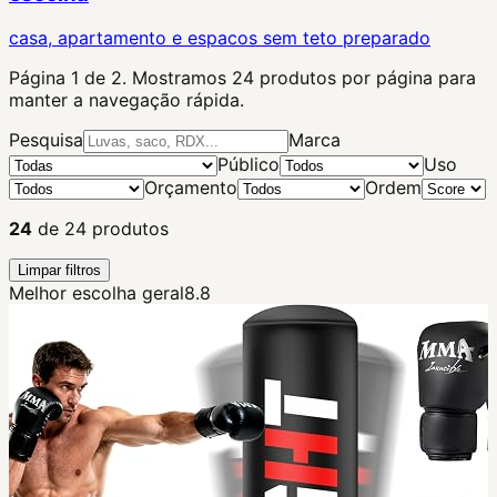
casa, apartamento e espacos sem teto preparado
Página
1
de
2
. Mostramos
24
produtos por página para
manter a navegação rápida.
Pesquisa
Marca
Público
Uso
Orçamento
Ordem
24
de
24
produtos
Limpar filtros
Melhor escolha geral
8.8