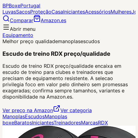
BP
Boxe
Portugal
Luvas
Sacos
Proteção
Casa
Iniciantes
Acessórios
Mulheres
Jo
Comparar
Amazon.es
Abrir menu
Equipamento
Melhor preço qualidade
manoplas
escudos
Escudo de treino RDX preço/qualidade
Escudo de treino RDX preço/qualidade encaixa em
escudo de treino para clubes e treinadores que
precisam de equipamento resistente. A selecao
privilegia foco em valor pelo dinheiro sem promessas
exageradas; confirma sempre tamanhos, variantes e
disponibilidade na Amazon.es.
Ver preço na Amazon
Ver categoria
Manoplas
Escudos
Manoplas
boxe
Baratos
Iniciantes
Treinadores
Marcas
RDX