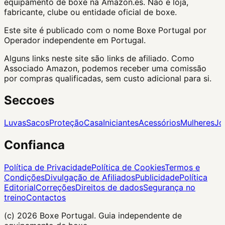
equipamento de boxe na Amazon.es. Nao e loja,
fabricante, clube ou entidade oficial de boxe.
Este site é publicado com o nome Boxe Portugal por
Operador independente em Portugal.
Alguns links neste site são links de afiliado. Como
Associado Amazon, podemos receber uma comissão
por compras qualificadas, sem custo adicional para si.
Seccoes
Luvas
Sacos
Proteção
Casa
Iniciantes
Acessórios
Mulheres
Jo
Confianca
Política de Privacidade
Política de Cookies
Termos e
Condições
Divulgação de Afiliados
Publicidade
Política
Editorial
Correções
Direitos de dados
Segurança no
treino
Contactos
(c) 2026
Boxe Portugal
. Guia independente de