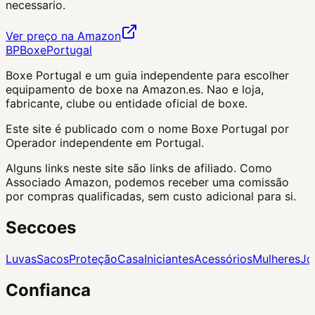
necessario.
Ver preço na Amazon
BP
Boxe
Portugal
Boxe Portugal
e um guia independente para escolher
equipamento de boxe na Amazon.es. Nao e loja,
fabricante, clube ou entidade oficial de boxe.
Este site é publicado com o nome Boxe Portugal por
Operador independente em Portugal.
Alguns links neste site são links de afiliado. Como
Associado Amazon, podemos receber uma comissão
por compras qualificadas, sem custo adicional para si.
Seccoes
Luvas
Sacos
Proteção
Casa
Iniciantes
Acessórios
Mulheres
Jo
Confianca