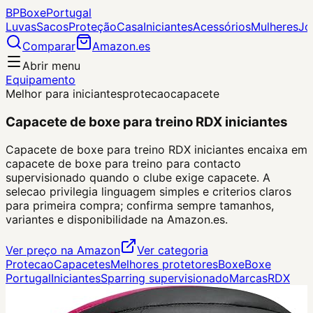
BP
Boxe
Portugal
Luvas
Sacos
Proteção
Casa
Iniciantes
Acessórios
Mulheres
Jo
Comparar
Amazon.es
Abrir menu
Equipamento
Melhor para iniciantes
protecao
capacete
Capacete de boxe para treino RDX iniciantes
Capacete de boxe para treino RDX iniciantes encaixa em
capacete de boxe para treino para contacto
supervisionado quando o clube exige capacete. A
selecao privilegia linguagem simples e criterios claros
para primeira compra; confirma sempre tamanhos,
variantes e disponibilidade na Amazon.es.
Ver preço na Amazon
Ver categoria
Protecao
Capacetes
Melhores protetores
Boxe
Boxe
Portugal
Iniciantes
Sparring supervisionado
Marcas
RDX