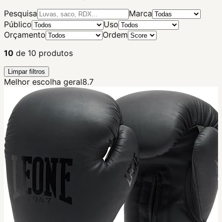
Pesquisa
Marca
Público
Uso
Orçamento
Ordem
10
de
10
produtos
Limpar filtros
Melhor escolha geral
8.7