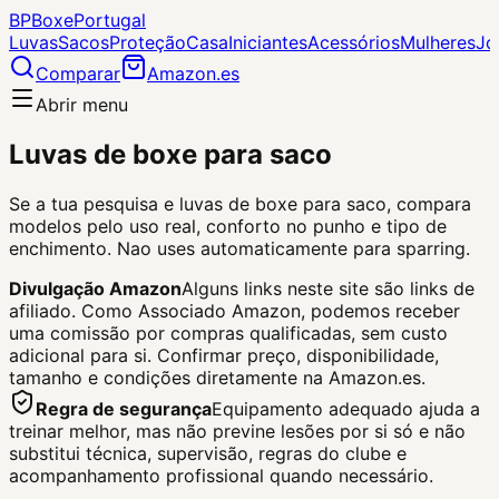
BP
Boxe
Portugal
Luvas
Sacos
Proteção
Casa
Iniciantes
Acessórios
Mulheres
Jo
Comparar
Amazon.es
Abrir menu
Luvas de boxe para saco
Se a tua pesquisa e luvas de boxe para saco, compara
modelos pelo uso real, conforto no punho e tipo de
enchimento. Nao uses automaticamente para sparring.
Divulgação Amazon
Alguns links neste site são links de
afiliado. Como Associado Amazon, podemos receber
uma comissão por compras qualificadas, sem custo
adicional para si.
Confirmar preço, disponibilidade,
tamanho e condições diretamente na Amazon.es.
Regra de segurança
Equipamento adequado ajuda a
treinar melhor, mas não previne lesões por si só e não
substitui técnica, supervisão, regras do clube e
acompanhamento profissional quando necessário.