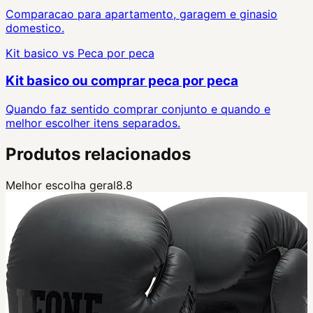
Comparacao para apartamento, garagem e ginasio
domestico.
Kit basico
vs
Peca por peca
Kit basico ou comprar peca por peca
Quando faz sentido comprar conjunto e quando e
melhor escolher itens separados.
Produtos relacionados
Melhor escolha geral
8.8