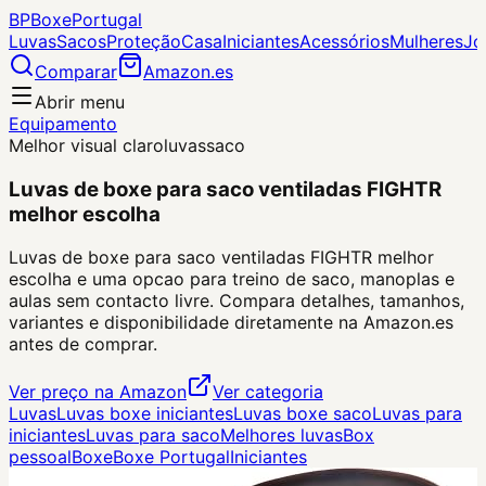
BP
Boxe
Portugal
Luvas
Sacos
Proteção
Casa
Iniciantes
Acessórios
Mulheres
Jo
Comparar
Amazon.es
Abrir menu
Equipamento
Melhor visual claro
luvas
saco
Luvas de boxe para saco ventiladas FIGHTR
melhor escolha
Luvas de boxe para saco ventiladas FIGHTR melhor
escolha e uma opcao para treino de saco, manoplas e
aulas sem contacto livre. Compara detalhes, tamanhos,
variantes e disponibilidade diretamente na Amazon.es
antes de comprar.
Ver preço na Amazon
Ver categoria
Luvas
Luvas boxe iniciantes
Luvas boxe saco
Luvas para
iniciantes
Luvas para saco
Melhores luvas
Box
pessoal
Boxe
Boxe Portugal
Iniciantes