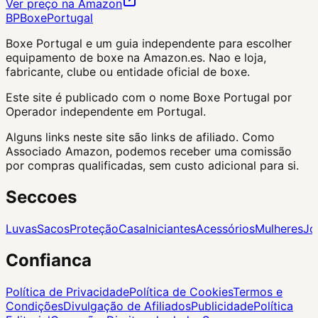
Ver preço na Amazon
BP
Boxe
Portugal
Boxe Portugal
e um guia independente para escolher
equipamento de boxe na Amazon.es. Nao e loja,
fabricante, clube ou entidade oficial de boxe.
Este site é publicado com o nome Boxe Portugal por
Operador independente em Portugal.
Alguns links neste site são links de afiliado. Como
Associado Amazon, podemos receber uma comissão
por compras qualificadas, sem custo adicional para si.
Seccoes
Luvas
Sacos
Proteção
Casa
Iniciantes
Acessórios
Mulheres
Jo
Confianca
Política de Privacidade
Política de Cookies
Termos e
Condições
Divulgação de Afiliados
Publicidade
Política