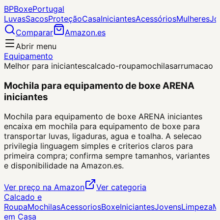
BP
Boxe
Portugal
Luvas
Sacos
Proteção
Casa
Iniciantes
Acessórios
Mulheres
Jo
Comparar
Amazon.es
Abrir menu
Equipamento
Melhor para iniciantes
calcado-roupa
mochilas
arrumacao
Mochila para equipamento de boxe ARENA
iniciantes
Mochila para equipamento de boxe ARENA iniciantes
encaixa em mochila para equipamento de boxe para
transportar luvas, ligaduras, agua e toalha. A selecao
privilegia linguagem simples e criterios claros para
primeira compra; confirma sempre tamanhos, variantes
e disponibilidade na Amazon.es.
Ver preço na Amazon
Ver categoria
Calcado e
Roupa
Mochilas
Acessorios
Boxe
Iniciantes
Jovens
Limpeza
M
em Casa