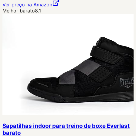
Ver preço na Amazon
Melhor barato
8.1
Sapatilhas indoor para treino de boxe Everlast
barato