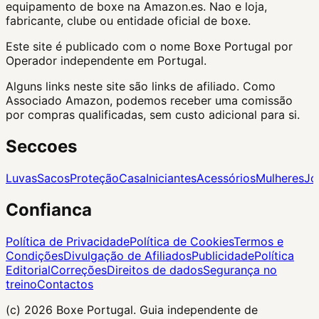
equipamento de boxe na Amazon.es. Nao e loja,
fabricante, clube ou entidade oficial de boxe.
Este site é publicado com o nome Boxe Portugal por
Operador independente em Portugal.
Alguns links neste site são links de afiliado. Como
Associado Amazon, podemos receber uma comissão
por compras qualificadas, sem custo adicional para si.
Seccoes
Luvas
Sacos
Proteção
Casa
Iniciantes
Acessórios
Mulheres
Jo
Confianca
Política de Privacidade
Política de Cookies
Termos e
Condições
Divulgação de Afiliados
Publicidade
Política
Editorial
Correções
Direitos de dados
Segurança no
treino
Contactos
(c) 2026
Boxe Portugal
. Guia independente de