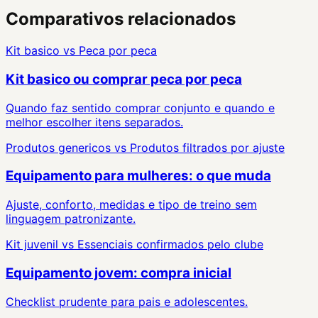
Comparativos relacionados
Kit basico
vs
Peca por peca
Kit basico ou comprar peca por peca
Quando faz sentido comprar conjunto e quando e
melhor escolher itens separados.
Produtos genericos
vs
Produtos filtrados por ajuste
Equipamento para mulheres: o que muda
Ajuste, conforto, medidas e tipo de treino sem
linguagem patronizante.
Kit juvenil
vs
Essenciais confirmados pelo clube
Equipamento jovem: compra inicial
Checklist prudente para pais e adolescentes.