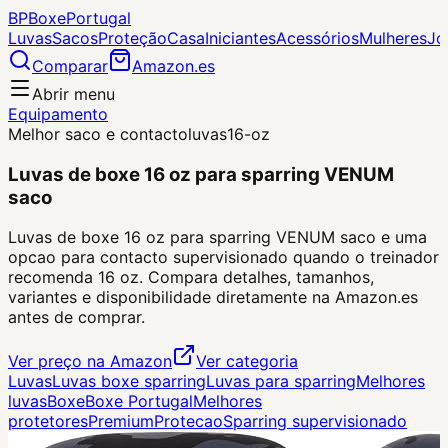
BP
Boxe
Portugal
Luvas
Sacos
Proteção
Casa
Iniciantes
Acessórios
Mulheres
Jo
Comparar
Amazon.es
Abrir menu
Equipamento
Melhor saco e contacto
luvas
16-oz
Luvas de boxe 16 oz para sparring VENUM
saco
Luvas de boxe 16 oz para sparring VENUM saco e uma
opcao para contacto supervisionado quando o treinador
recomenda 16 oz. Compara detalhes, tamanhos,
variantes e disponibilidade diretamente na Amazon.es
antes de comprar.
Ver preço na Amazon
Ver categoria
Luvas
Luvas boxe sparring
Luvas para sparring
Melhores
luvas
Boxe
Boxe Portugal
Melhores
protetores
Premium
Protecao
Sparring supervisionado