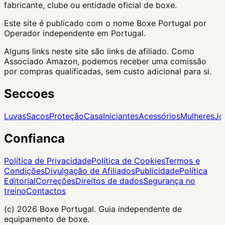
fabricante, clube ou entidade oficial de boxe.
Este site é publicado com o nome Boxe Portugal por
Operador independente em Portugal.
Alguns links neste site são links de afiliado. Como
Associado Amazon, podemos receber uma comissão
por compras qualificadas, sem custo adicional para si.
Seccoes
Luvas
Sacos
Proteção
Casa
Iniciantes
Acessórios
Mulheres
Jo
Confianca
Política de Privacidade
Política de Cookies
Termos e
Condições
Divulgação de Afiliados
Publicidade
Política
Editorial
Correções
Direitos de dados
Segurança no
treino
Contactos
(c) 2026
Boxe Portugal
. Guia independente de
equipamento de boxe.