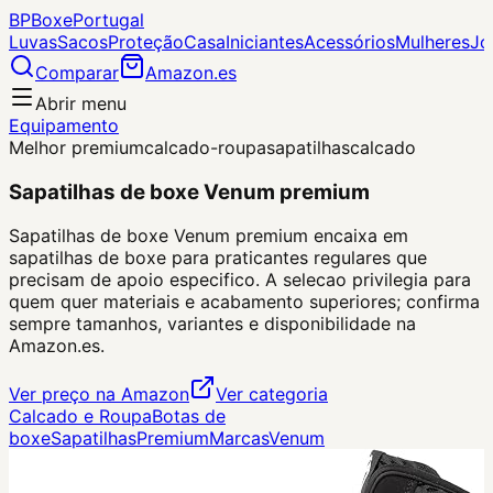
BP
Boxe
Portugal
Luvas
Sacos
Proteção
Casa
Iniciantes
Acessórios
Mulheres
Jo
Comparar
Amazon.es
Abrir menu
Equipamento
Melhor premium
calcado-roupa
sapatilhas
calcado
Sapatilhas de boxe Venum premium
Sapatilhas de boxe Venum premium encaixa em
sapatilhas de boxe para praticantes regulares que
precisam de apoio especifico. A selecao privilegia para
quem quer materiais e acabamento superiores; confirma
sempre tamanhos, variantes e disponibilidade na
Amazon.es.
Ver preço na Amazon
Ver categoria
Calcado e Roupa
Botas de
boxe
Sapatilhas
Premium
Marcas
Venum