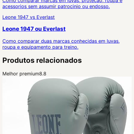
Como comparar marcas em luvas, protecao, roupa e
acessorios sem assumir patrocinio ou endosso.
Leone 1947
vs
Everlast
Leone 1947 ou Everlast
Como comparar duas marcas conhecidas em luvas,
roupa e equipamento para treino.
Produtos relacionados
Melhor premium
8.8