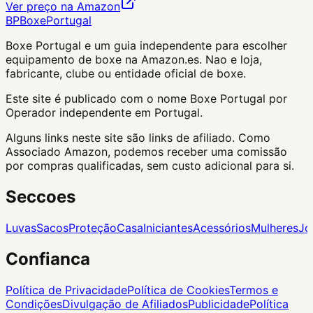
Ver preço na Amazon
BP
Boxe
Portugal
Boxe Portugal
e um guia independente para escolher
equipamento de boxe na Amazon.es. Nao e loja,
fabricante, clube ou entidade oficial de boxe.
Este site é publicado com o nome Boxe Portugal por
Operador independente em Portugal.
Alguns links neste site são links de afiliado. Como
Associado Amazon, podemos receber uma comissão
por compras qualificadas, sem custo adicional para si.
Seccoes
Luvas
Sacos
Proteção
Casa
Iniciantes
Acessórios
Mulheres
Jo
Confianca
Política de Privacidade
Política de Cookies
Termos e
Condições
Divulgação de Afiliados
Publicidade
Política