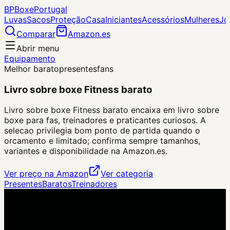
BP
Boxe
Portugal
Luvas
Sacos
Proteção
Casa
Iniciantes
Acessórios
Mulheres
Jo
Comparar
Amazon.es
Abrir menu
Equipamento
Melhor barato
presentes
fans
Livro sobre boxe Fitness barato
Livro sobre boxe Fitness barato encaixa em livro sobre
boxe para fas, treinadores e praticantes curiosos. A
selecao privilegia bom ponto de partida quando o
orcamento e limitado; confirma sempre tamanhos,
variantes e disponibilidade na Amazon.es.
Ver preço na Amazon
Ver categoria
Presentes
Baratos
Treinadores