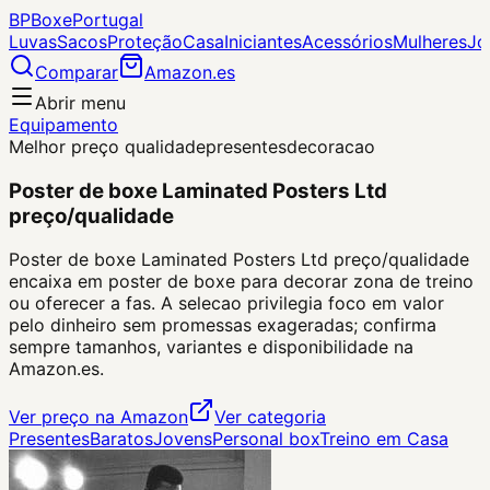
BP
Boxe
Portugal
Luvas
Sacos
Proteção
Casa
Iniciantes
Acessórios
Mulheres
Jo
Comparar
Amazon.es
Abrir menu
Equipamento
Melhor preço qualidade
presentes
decoracao
Poster de boxe Laminated Posters Ltd
preço/qualidade
Poster de boxe Laminated Posters Ltd preço/qualidade
encaixa em poster de boxe para decorar zona de treino
ou oferecer a fas. A selecao privilegia foco em valor
pelo dinheiro sem promessas exageradas; confirma
sempre tamanhos, variantes e disponibilidade na
Amazon.es.
Ver preço na Amazon
Ver categoria
Presentes
Baratos
Jovens
Personal box
Treino em Casa