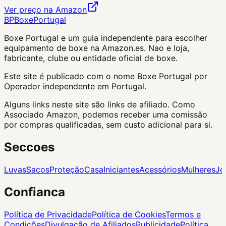
Ver preço na Amazon
BP
Boxe
Portugal
Boxe Portugal
e um guia independente para escolher
equipamento de boxe na Amazon.es. Nao e loja,
fabricante, clube ou entidade oficial de boxe.
Este site é publicado com o nome Boxe Portugal por
Operador independente em Portugal.
Alguns links neste site são links de afiliado. Como
Associado Amazon, podemos receber uma comissão
por compras qualificadas, sem custo adicional para si.
Seccoes
Luvas
Sacos
Proteção
Casa
Iniciantes
Acessórios
Mulheres
Jo
Confianca
Política de Privacidade
Política de Cookies
Termos e
Condições
Divulgação de Afiliados
Publicidade
Política