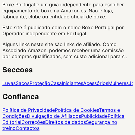
Boxe Portugal
e um guia independente para escolher
equipamento de boxe na Amazon.es. Nao e loja,
fabricante, clube ou entidade oficial de boxe.
Este site é publicado com o nome Boxe Portugal por
Operador independente em Portugal.
Alguns links neste site são links de afiliado. Como
Associado Amazon, podemos receber uma comissão
por compras qualificadas, sem custo adicional para si.
Seccoes
Luvas
Sacos
Proteção
Casa
Iniciantes
Acessórios
Mulheres
Jo
Confianca
Política de Privacidade
Política de Cookies
Termos e
Condições
Divulgação de Afiliados
Publicidade
Política
Editorial
Correções
Direitos de dados
Segurança no
treino
Contactos