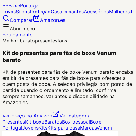
BP
Boxe
Portugal
Luvas
Sacos
Proteção
Casa
Iniciantes
Acessórios
Mulheres
Jo
Comparar
Amazon.es
Abrir menu
Equipamento
Melhor barato
presentes
fans
Kit de presentes para fãs de boxe Venum
barato
Kit de presentes para fãs de boxe Venum barato encaixa
em kit de presentes para fãs de boxe para oferecer a
quem gosta de boxe. A selecao privilegia bom ponto de
partida quando o orcamento e limitado; confirma
sempre tamanhos, variantes e disponibilidade na
Amazon.es.
Ver preço na Amazon
Ver categoria
Presentes
Kit boxe
Baratos
Box pessoal
Boxe
Portugal
Jovens
Kits
Kits para casa
Marcas
Venum