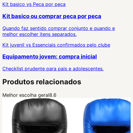
Kit basico
vs
Peca por peca
Kit basico ou comprar peca por peca
Quando faz sentido comprar conjunto e quando e
melhor escolher itens separados.
Kit juvenil
vs
Essenciais confirmados pelo clube
Equipamento jovem: compra inicial
Checklist prudente para pais e adolescentes.
Produtos relacionados
Melhor escolha geral
8.6