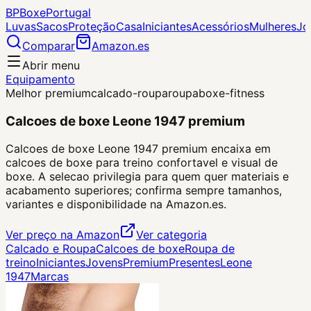
BP
Boxe
Portugal
Luvas
Sacos
Proteção
Casa
Iniciantes
Acessórios
Mulheres
Jo
Comparar
Amazon.es
Abrir menu
Equipamento
Melhor premium
calcado-roupa
roupa
boxe-fitness
Calcoes de boxe Leone 1947 premium
Calcoes de boxe Leone 1947 premium encaixa em
calcoes de boxe para treino confortavel e visual de
boxe. A selecao privilegia para quem quer materiais e
acabamento superiores; confirma sempre tamanhos,
variantes e disponibilidade na Amazon.es.
Ver preço na Amazon
Ver categoria
Calcado e Roupa
Calcoes de boxe
Roupa de
treino
Iniciantes
Jovens
Premium
Presentes
Leone
1947
Marcas