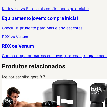
Kit juvenil
vs
Essenciais confirmados pelo clube
Equipamento jovem: compra inicial
Checklist prudente para pais e adolescentes.
RDX
vs
Venum
RDX ou Venum
Como comparar marcas em luvas, protecao, roupa e acess
Produtos relacionados
Melhor escolha geral
8.7