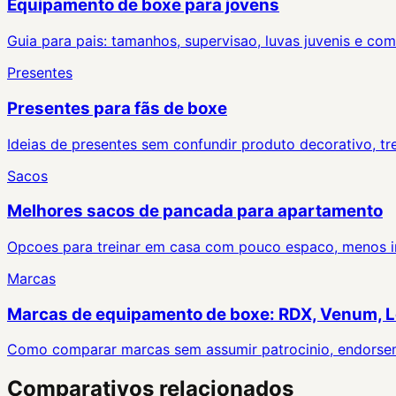
Equipamento de boxe para jovens
Guia para pais: tamanhos, supervisao, luvas juvenis e co
Presentes
Presentes para fãs de boxe
Ideias de presentes sem confundir produto decorativo, tre
Sacos
Melhores sacos de pancada para apartamento
Opcoes para treinar em casa com pouco espaco, menos in
Marcas
Marcas de equipamento de boxe: RDX, Venum, Le
Como comparar marcas sem assumir patrocinio, endorse
Comparativos relacionados