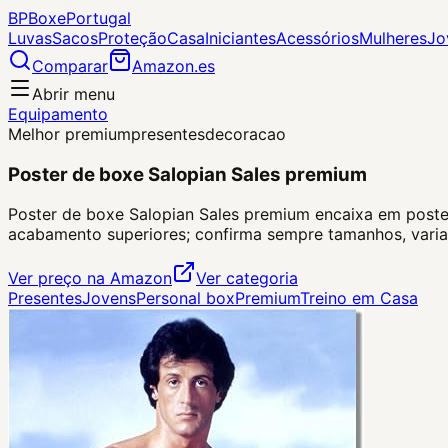
BP
Boxe
Portugal
Luvas
Sacos
Proteção
Casa
Iniciantes
Acessórios
Mulheres
Jo
Comparar
Amazon.es
Abrir menu
Equipamento
Melhor premium
presentes
decoracao
Poster de boxe Salopian Sales premium
Poster de boxe Salopian Sales premium encaixa em poster 
acabamento superiores; confirma sempre tamanhos, varia
Ver preço na Amazon
Ver categoria
Presentes
Jovens
Personal box
Premium
Treino em Casa