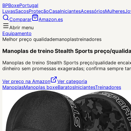
BP
Boxe
Portugal
Luvas
Sacos
Proteção
Casa
Iniciantes
Acessórios
Mulheres
Jo
Comparar
Amazon.es
Abrir menu
Equipamento
Melhor preço qualidade
manoplas
treinadores
Manoplas de treino Stealth Sports preço/qualid
Manoplas de treino Stealth Sports preço/qualidade encaixa
dinheiro sem promessas exageradas; confirma sempre tam
Ver preço na Amazon
Ver categoria
Manoplas
Manoplas boxe
Baratos
Iniciantes
Treinadores