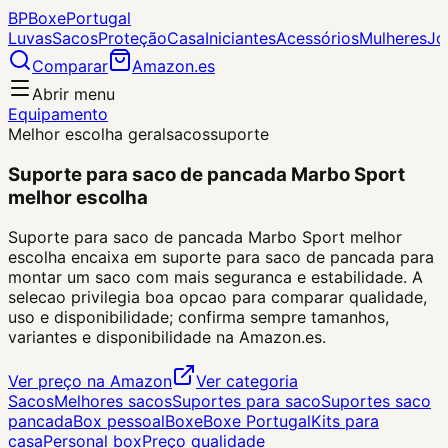
BP
Boxe
Portugal
Luvas
Sacos
Proteção
Casa
Iniciantes
Acessórios
Mulheres
Jo
Comparar
Amazon.es
Abrir menu
Equipamento
Melhor escolha geral
sacos
suporte
Suporte para saco de pancada Marbo Sport
melhor escolha
Suporte para saco de pancada Marbo Sport melhor
escolha encaixa em suporte para saco de pancada para
montar um saco com mais seguranca e estabilidade. A
selecao privilegia boa opcao para comparar qualidade,
uso e disponibilidade; confirma sempre tamanhos,
variantes e disponibilidade na Amazon.es.
Ver preço na Amazon
Ver categoria
Sacos
Melhores sacos
Suportes para saco
Suportes saco
pancada
Box pessoal
Boxe
Boxe Portugal
Kits para
casa
Personal box
Preço qualidade