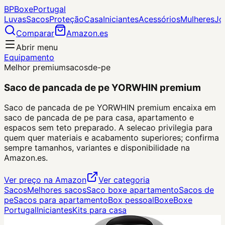
BP
Boxe
Portugal
Luvas
Sacos
Proteção
Casa
Iniciantes
Acessórios
Mulheres
Jo
Comparar
Amazon.es
Abrir menu
Equipamento
Melhor premium
sacos
de-pe
Saco de pancada de pe YORWHIN premium
Saco de pancada de pe YORWHIN premium encaixa em
saco de pancada de pe para casa, apartamento e
espacos sem teto preparado. A selecao privilegia para
quem quer materiais e acabamento superiores; confirma
sempre tamanhos, variantes e disponibilidade na
Amazon.es.
Ver preço na Amazon
Ver categoria
Sacos
Melhores sacos
Saco boxe apartamento
Sacos de
pe
Sacos para apartamento
Box pessoal
Boxe
Boxe
Portugal
Iniciantes
Kits para casa