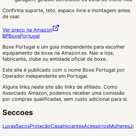
Confirma suporte, teto, espaco livre e montagem antes
de usar.
Ver preço na Amazon
BP
Boxe
Portugal
Boxe Portugal
e um guia independente para escolher
equipamento de boxe na Amazon.es. Nao e loja,
fabricante, clube ou entidade oficial de boxe.
Este site é publicado com o nome Boxe Portugal por
Operador independente em Portugal.
Alguns links neste site são links de afiliado. Como
Associado Amazon, podemos receber uma comissão
por compras qualificadas, sem custo adicional para si.
Seccoes
Luvas
Sacos
Proteção
Casa
Iniciantes
Acessórios
Mulheres
Jo