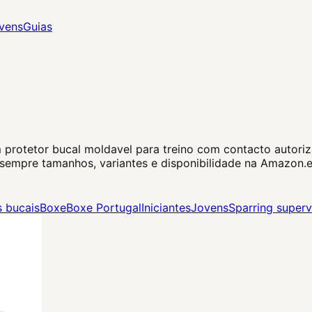
vens
Guias
 protetor bucal moldavel para treino com contacto autoriza
a sempre tamanhos, variantes e disponibilidade na Amazon.e
s bucais
Boxe
Boxe Portugal
Iniciantes
Jovens
Sparring superv