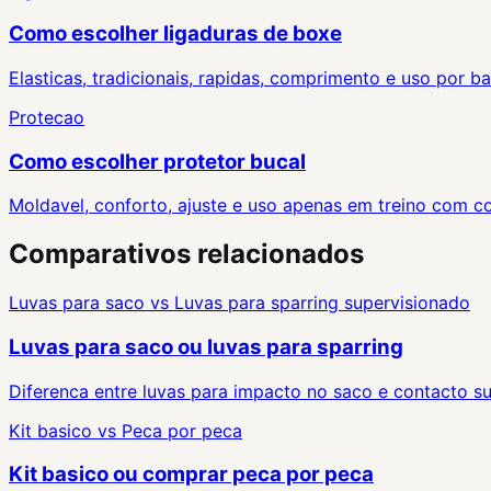
Como escolher ligaduras de boxe
Elasticas, tradicionais, rapidas, comprimento e uso por ba
Protecao
Como escolher protetor bucal
Moldavel, conforto, ajuste e uso apenas em treino com c
Comparativos relacionados
Luvas para saco
vs
Luvas para sparring supervisionado
Luvas para saco ou luvas para sparring
Diferenca entre luvas para impacto no saco e contacto s
Kit basico
vs
Peca por peca
Kit basico ou comprar peca por peca