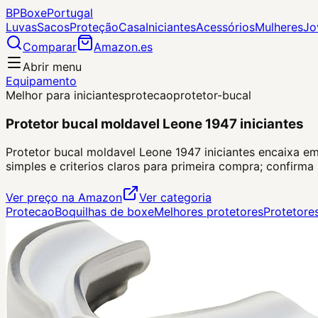
BP
Boxe
Portugal
Luvas
Sacos
Proteção
Casa
Iniciantes
Acessórios
Mulheres
Jo
Comparar
Amazon.es
Abrir menu
Equipamento
Melhor para iniciantes
protecao
protetor-bucal
Protetor bucal moldavel Leone 1947 iniciantes
Protetor bucal moldavel Leone 1947 iniciantes encaixa em
simples e criterios claros para primeira compra; confirm
Ver preço na Amazon
Ver categoria
Protecao
Boquilhas de boxe
Melhores protetores
Protetore