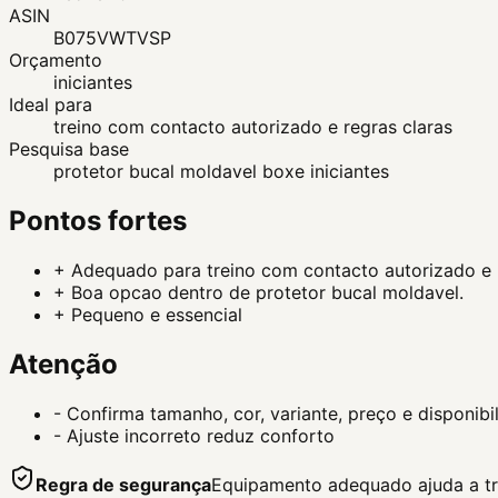
ASIN
B075VWTVSP
Orçamento
iniciantes
Ideal para
treino com contacto autorizado e regras claras
Pesquisa base
protetor bucal moldavel boxe iniciantes
Pontos fortes
+
Adequado para treino com contacto autorizado e r
+
Boa opcao dentro de protetor bucal moldavel.
+
Pequeno e essencial
Atenção
-
Confirma tamanho, cor, variante, preço e disponib
-
Ajuste incorreto reduz conforto
Regra de segurança
Equipamento adequado ajuda a trei