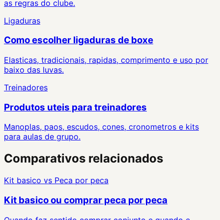
as regras do clube.
Ligaduras
Como escolher ligaduras de boxe
Elasticas, tradicionais, rapidas, comprimento e uso por
baixo das luvas.
Treinadores
Produtos uteis para treinadores
Manoplas, paos, escudos, cones, cronometros e kits
para aulas de grupo.
Comparativos relacionados
Kit basico
vs
Peca por peca
Kit basico ou comprar peca por peca
Quando faz sentido comprar conjunto e quando e