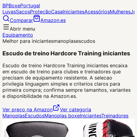
BP
Boxe
Portugal
Luvas
Sacos
Proteção
Casa
Iniciantes
Acessórios
Mulheres
Jo
Comparar
Amazon.es
Abrir menu
Equipamento
Melhor para iniciantes
manoplas
escudos
Escudo de treino Hardcore Training iniciantes
Escudo de treino Hardcore Training iniciantes encaixa
em escudo de treino para clubes e treinadores que
precisam de equipamento resistente. A selecao
privilegia linguagem simples e criterios claros para
primeira compra; confirma sempre tamanhos, variantes
e disponibilidade na Amazon.es.
Ver preço na Amazon
Ver categoria
Manoplas
Escudos
Manoplas boxe
Iniciantes
Treinadores