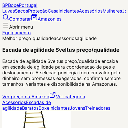
BP
Boxe
Portugal
Luvas
Sacos
Proteção
Casa
Iniciantes
Acessórios
Mulheres
Jo
Comparar
Amazon.es
Abrir menu
Equipamento
Melhor preço qualidade
acessorios
agilidade
Escada de agilidade Sveltus preço/qualidade
Escada de agilidade Sveltus preço/qualidade encaixa
em escada de agilidade para coordenacao de pes e
deslocamento. A selecao privilegia foco em valor pelo
dinheiro sem promessas exageradas; confirma sempre
tamanhos, variantes e disponibilidade na Amazon.es.
Ver preço na Amazon
Ver categoria
Acessorios
Escadas de
agilidade
Baratos
Boxe
Iniciantes
Jovens
Treinadores