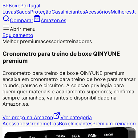
BP
Boxe
Portugal
Luvas
Sacos
Proteção
Casa
Iniciantes
Acessórios
Mulheres
Jo
Comparar
Amazon.es
Abrir menu
Equipamento
Melhor premium
acessorios
treinadores
Cronometro para treino de boxe QINYUNE
premium
Cronometro para treino de boxe QINYUNE premium
encaixa em cronometro para treino de boxe para marcar
rounds, pausas e circuitos. A selecao privilegia para
quem quer materiais e acabamento superiores; confirma
sempre tamanhos, variantes e disponibilidade na
Amazon.es.
Ver preço na Amazon
Ver categoria
Acessorios
Cronometros
Boxe
Iniciantes
Premium
Treinadore