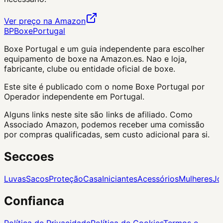
Ver preço na Amazon
BP
Boxe
Portugal
Boxe Portugal
e um guia independente para escolher
equipamento de boxe na Amazon.es. Nao e loja,
fabricante, clube ou entidade oficial de boxe.
Este site é publicado com o nome Boxe Portugal por
Operador independente em Portugal.
Alguns links neste site são links de afiliado. Como
Associado Amazon, podemos receber uma comissão
por compras qualificadas, sem custo adicional para si.
Seccoes
Luvas
Sacos
Proteção
Casa
Iniciantes
Acessórios
Mulheres
Jo
Confianca
Política de Privacidade
Política de Cookies
Termos e