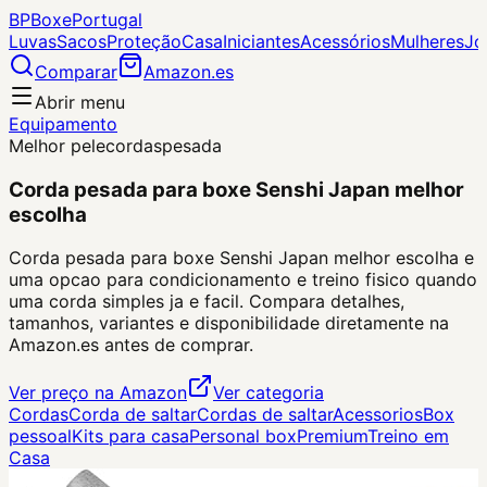
BP
Boxe
Portugal
Luvas
Sacos
Proteção
Casa
Iniciantes
Acessórios
Mulheres
Jo
Comparar
Amazon.es
Abrir menu
Equipamento
Melhor pele
cordas
pesada
Corda pesada para boxe Senshi Japan melhor
escolha
Corda pesada para boxe Senshi Japan melhor escolha e
uma opcao para condicionamento e treino fisico quando
uma corda simples ja e facil. Compara detalhes,
tamanhos, variantes e disponibilidade diretamente na
Amazon.es antes de comprar.
Ver preço na Amazon
Ver categoria
Cordas
Corda de saltar
Cordas de saltar
Acessorios
Box
pessoal
Kits para casa
Personal box
Premium
Treino em
Casa