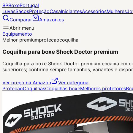
BP
Boxe
Portugal
Luvas
Sacos
Proteção
Casa
Iniciantes
Acessórios
Mulheres
Jo
Comparar
Amazon.es
Abrir menu
Equipamento
Melhor premium
protecao
coquilha
Coquilha para boxe Shock Doctor premium
Coquilha para boxe Shock Doctor premium encaixa em coq
superiores; confirma sempre tamanhos, variantes e dispo
Ver preço na Amazon
Ver categoria
Protecao
Coquilhas
Coquilhas boxe
Melhores protetores
Bo