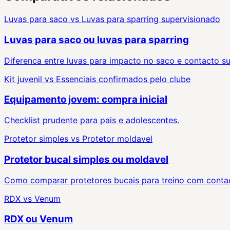
Luvas para saco
vs
Luvas para sparring supervisionado
Luvas para saco ou luvas para sparring
Diferenca entre luvas para impacto no saco e contacto s
Kit juvenil
vs
Essenciais confirmados pelo clube
Equipamento jovem: compra inicial
Checklist prudente para pais e adolescentes.
Protetor simples
vs
Protetor moldavel
Protetor bucal simples ou moldavel
Como comparar protetores bucais para treino com contact
RDX
vs
Venum
RDX ou Venum