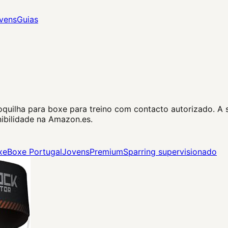
vens
Guias
uilha para boxe para treino com contacto autorizado. A s
nibilidade na Amazon.es.
xe
Boxe Portugal
Jovens
Premium
Sparring supervisionado