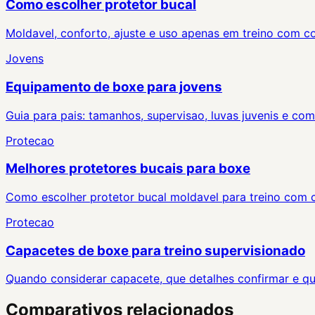
Como escolher protetor bucal
Moldavel, conforto, ajuste e uso apenas em treino com c
Jovens
Equipamento de boxe para jovens
Guia para pais: tamanhos, supervisao, luvas juvenis e co
Protecao
Melhores protetores bucais para boxe
Como escolher protetor bucal moldavel para treino com c
Protecao
Capacetes de boxe para treino supervisionado
Quando considerar capacete, que detalhes confirmar e qu
Comparativos relacionados